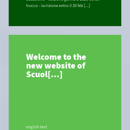
trucco - iscrizione entro il 20 feb [...]
Welcome to the
new website of
Scuol[...]
english text