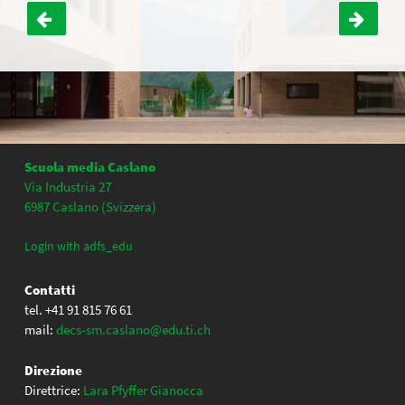
Navigazione
articoli
Scuola media Caslano
Via Industria 27
6987 Caslano (Svizzera)
Login with adfs_edu
Contatti
tel. +41 91 815 76 61
mail:
decs-sm.caslano@edu.ti.ch
Direzione
Direttrice:
Lara Pfyffer Gianocca