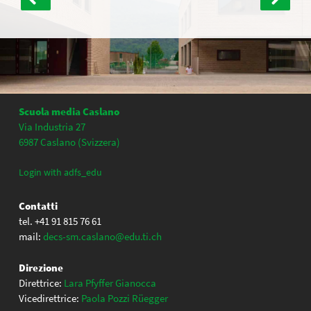
articoli
Scuola media Caslano
Via Industria 27
6987 Caslano (Svizzera)
Login with adfs_edu
Contatti
tel. +41 91 815 76 61
mail:
decs-sm.caslano@edu.ti.ch
Direzione
Direttrice:
Lara Pfyffer Gianocca
Vicedirettrice:
Paola Pozzi Rüegger