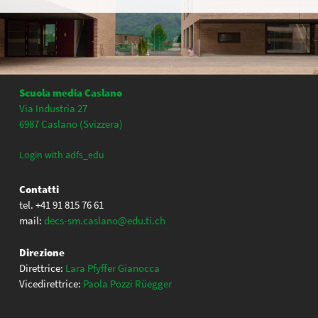
Scuola media Caslano
Via Industria 27
6987 Caslano (Svizzera)
Login with adfs_edu
Contatti
tel. +41 91 815 76 61
mail:
decs-sm.caslano@edu.ti.ch
Direzione
Direttrice:
Lara Pfyffer Gianocca
Vicedirettrice:
Paola Pozzi Rüegger